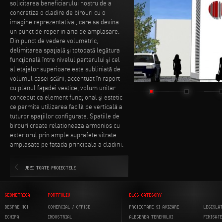
solicitarea beneficiarului nostru de a
concretiza o cladire de birouri cu o
imagine reprezentativa , care sa devina
un punct de reper in aria de amplasare.
Din punct de vedere volumetric,
delimitarea spaţială şi totodată legătura
funcţională între nivelul parterului şi cel
al etajelor superioare este subliniată de
volumul casei scării, accentuat în raport
cu planul faţadei vestice, volum unitar
conceput ca element funcţional şi estetic
ce permite utilizarea facilă pe verticală a
tuturor spaţiilor configurate. Spatiile de
birouri create relationeaza armonios cu
exteriorul prin ample suprafete vitrate
amplasate pe fatada principala a cladirii.
VEZI TOATE PROIECTELE
GEOMETRICA
PORTFOLIU
BLOG CATEGORY
DESPRE NOI
COMERCIAL / OFFICE
PROIECTARE SI AVIZARE
LEGISLA
ECHIPA
INDUSTRIAL
ALEGEREA TERENULUI
FINISAJ