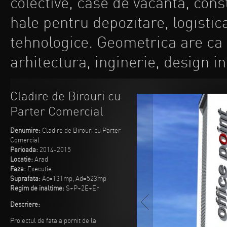
colective, case de vacanta, const
hale pentru depozitare, logisti
tehnologice. Geometrica are ca 
arhitectura, inginerie, design i
Cladire de Birouri cu
Parter Comercial
Denumire:
Cladire de Birouri cu Parter
Comercial
Perioada:
2014-2015
Locatie:
Arad
Faza:
Executie
Suprafata:
Ac=131mp, Ad=523mp
Regim de inaltime:
S+P+2E+Er
Descriere:
Proiectul de fata a pornit de la